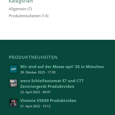
Kategorien
Allgemein
(7)
Produktneuheiten
(14)
PRODUKTNEUHEITEN
Wir sind auf der Messe opti ’26 in München
28. Oktober 2025 - 17:30
weco Schleifautomat E7 und CT7
Zentriergerät Produktvideo
22. April 2022 - 09:47
Visionix VX650 Produktvideo
21. April 2022 - 15:12